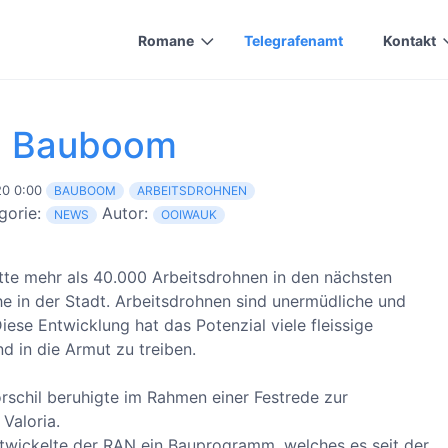
Romane
Telegrafenamt
Kontakt
Bauboom
0 0:00
BAUBOOM
ARBEITSDROHNEN
gorie:
Autor:
NEWS
OOIWAUK
e mehr als 40.000 Arbeitsdrohnen in den nächsten
he in der Stadt. Arbeitsdrohnen sind unermüdliche und
iese Entwicklung hat das Potenzial viele fleissige
d in die Armut zu treiben.
schil beruhigte im Rahmen einer Festrede zur
Valoria.
wickelte der RAN ein Bauprogramm, welches es seit der