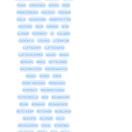
DUNE
DÄMONEN
EFANA
ERDE
ERWEITERUNG
FANTASY
FROGHS
GOLD
HAGEDORN
HARRYPOTTER
HISTORIE
IGOR
IGRUMA
IKRA
ILONER
INTERNET
KI
KALMER
LEGION VI
LESUNG
LITERATUR
LUFTSCHIFF
LUFTSCHIFFE
LUFTSCHLEPPER
MAGIE
MANA
MARLEN
MEKS
MITTELERDE
NACHRICHTEN
NEKROMANTIE
NEXAL
NORIC
ORCS
PERRY RHODAN
PERSONEN
PORTRAIT
PROSPEKTOREN
PUTINTROLLE
RAN
RAUMFAHRT
REIHE
ROMANE
ROSAMUNDE
ROTO KEEP
ROTONER
RUSSLAND
SESOSTA
SILONER
SOLO
SPONSORING
STAHL
STARTREK