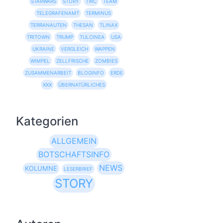
STARWARS
STORY
TWC
TEAM
TELEGRAFENAMT
TERMINUS
TERRANAUTEN
THESAN
TLINAX
TRITOWN
TRUMP
TULCINEA
USA
UKRAINE
VERGLEICH
WAPPEN
WIMPEL
ZELLFRISCHE
ZOMBIES
ZUSAMMENARBEIT
BLOGINFO
ERDE
XXX
ÜBERNATÜRLICHES
Kategorien
ALLGEMEIN
BOTSCHAFTSINFO
NEWS
KOLUMNE
LESERBRIEF
STORY