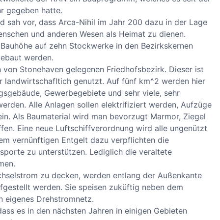
r gegeben hatte.
nd sah vor, dass Arca-Nihil im Jahr 200 dazu in der Lage
 Menschen und anderen Wesen als Heimat zu dienen.
e Bauhöhe auf zehn Stockwerke in den Bezirkskernen
gebaut werden.
 von Stonehaven gelegenen Friedhofsbezirk. Dieser ist
r landwirtschafltich genutzt. Auf fünf km^2 werden hier
ungsgebäude, Gewerbegebiete und sehr viele, sehr
den. Alle Anlagen sollen elektrifiziert werden, Aufzüge
ein. Als Baumaterial wird man bevorzugt Marmor, Ziegel
fen. Eine neue Luftschiffverordnung wird alle ungenützt
em vernünftigen Entgelt dazu verpflichten die
orte zu unterstützen. Lediglich die veraltete
men.
hselstrom zu decken, werden entlang der Außenkante
fgestellt werden. Sie speisen zuküftig neben dem
n eigenes Drehstromnetz.
ass es in den nächsten Jahren in einigen Gebieten