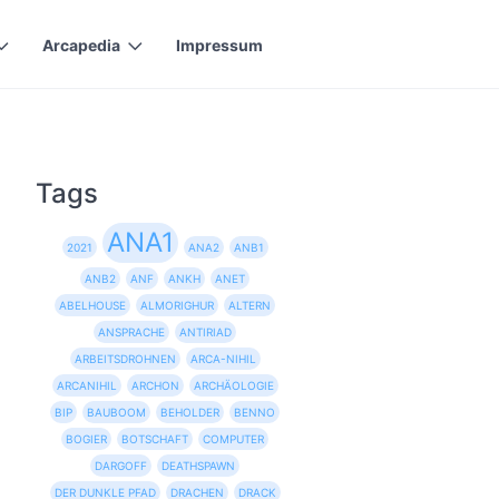
Arcapedia
Impressum
Tags
ANA1
2021
ANA2
ANB1
ANB2
ANF
ANKH
ANET
ABELHOUSE
ALMORIGHUR
ALTERN
ANSPRACHE
ANTIRIAD
ARBEITSDROHNEN
ARCA-NIHIL
ARCANIHIL
ARCHON
ARCHÄOLOGIE
BIP
BAUBOOM
BEHOLDER
BENNO
BOGIER
BOTSCHAFT
COMPUTER
DARGOFF
DEATHSPAWN
DER DUNKLE PFAD
DRACHEN
DRACK