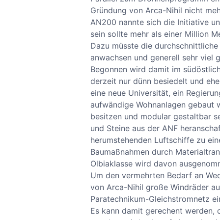
Gründung von Arca-Nihil nicht meh
AN200 nannte sich die Initiative u
sein sollte mehr als einer Million
Dazu müsste die durchschnittlich
anwachsen und generell sehr viel 
Begonnen wird damit im südöstlich
derzeit nur dünn besiedelt und ehe
eine neue Universität, ein Regier
aufwändige Wohnanlagen gebaut wer
besitzen und modular gestaltbar s
und Steine aus der ANF heranschaf
herumstehenden Luftschiffe zu ein
Baumaßnahmen durch Materialtransp
Olbiaklasse wird davon ausgenom
Um den vermehrten Bedarf an Wec
von Arca-Nihil große Windräder au
Paratechnikum-Gleichstromnetz ei
Es kann damit gerechent werden, d