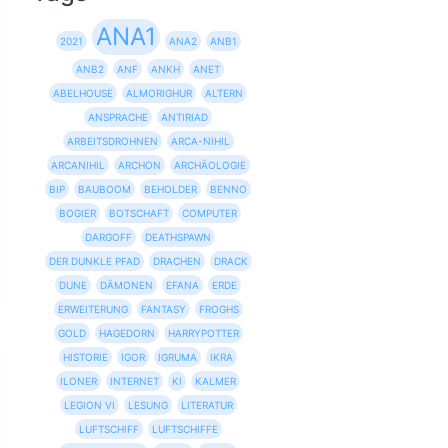
ANA1
2021
ANA2
ANB1
ANB2
ANF
ANKH
ANET
ABELHOUSE
ALMORIGHUR
ALTERN
ANSPRACHE
ANTIRIAD
ARBEITSDROHNEN
ARCA-NIHIL
ARCANIHIL
ARCHON
ARCHÄOLOGIE
BIP
BAUBOOM
BEHOLDER
BENNO
BOGIER
BOTSCHAFT
COMPUTER
DARGOFF
DEATHSPAWN
DER DUNKLE PFAD
DRACHEN
DRACK
DUNE
DÄMONEN
EFANA
ERDE
ERWEITERUNG
FANTASY
FROGHS
GOLD
HAGEDORN
HARRYPOTTER
HISTORIE
IGOR
IGRUMA
IKRA
ILONER
INTERNET
KI
KALMER
LEGION VI
LESUNG
LITERATUR
LUFTSCHIFF
LUFTSCHIFFE