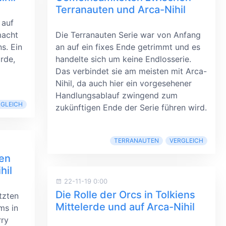
Terranauten und Arca-Nihil
 auf
macht
Die Terranauten Serie war von Anfang
s. Ein
an auf ein fixes Ende getrimmt und es
rde,
handelte sich um keine Endlosserie.
Das verbindet sie am meisten mit Arca-
Nihil, da auch hier ein vorgesehener
Handlungsablauf zwingend zum
RGLEICH
zukünftigen Ende der Serie führen wird.
TERRANAUTEN
VERGLEICH
en
hil
22-11-19 0:00
Die Rolle der Orcs in Tolkiens
tzten
Mittelerde und auf Arca-Nihil
ms in
rry