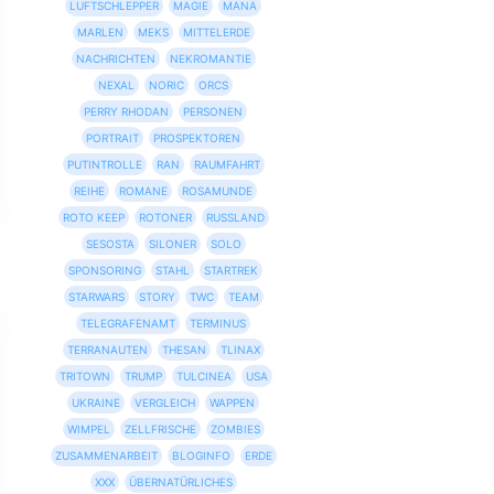
LUFTSCHLEPPER
MAGIE
MANA
MARLEN
MEKS
MITTELERDE
NACHRICHTEN
NEKROMANTIE
NEXAL
NORIC
ORCS
PERRY RHODAN
PERSONEN
PORTRAIT
PROSPEKTOREN
PUTINTROLLE
RAN
RAUMFAHRT
REIHE
ROMANE
ROSAMUNDE
ROTO KEEP
ROTONER
RUSSLAND
SESOSTA
SILONER
SOLO
SPONSORING
STAHL
STARTREK
STARWARS
STORY
TWC
TEAM
TELEGRAFENAMT
TERMINUS
TERRANAUTEN
THESAN
TLINAX
TRITOWN
TRUMP
TULCINEA
USA
UKRAINE
VERGLEICH
WAPPEN
WIMPEL
ZELLFRISCHE
ZOMBIES
ZUSAMMENARBEIT
BLOGINFO
ERDE
XXX
ÜBERNATÜRLICHES