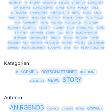
INTERNET
KI
KALMER
LEGION VI
LESUNG
LITERATUR
LUFTSCHIFF
LUFTSCHIFFE
LUFTSCHLEPPER
MAGIE
MANA
MARLEN
MEKS
MITTELERDE
NACHRICHTEN
NEKROMANTIE
NEXAL
NORIC
ORCS
PERRY RHODAN
PERSONEN
PORTRAIT
PROSPEKTOREN
PUTINTROLLE
RAN
RAUMFAHRT
REIHE
ROMANE
ROSAMUNDE
ROTO KEEP
ROTONER
RUSSLAND
SESOSTA
SILONER
SOLO
SPONSORING
STAHL
STARTREK
STARWARS
STORY
TWC
TEAM
TELEGRAFENAMT
TERMINUS
TERRANAUTEN
THESAN
TLINAX
TRITOWN
TRUMP
TULCINEA
USA
UKRAINE
VERGLEICH
WAPPEN
WIMPEL
ZELLFRISCHE
ZOMBIES
ZUSAMMENARBEIT
BLOGINFO
ERDE
XXX
ÜBERNATÜRLICHES
Kategorien
ALLGEMEIN
BOTSCHAFTSINFO
KOLUMNE
STORY
NEWS
LESERBRIEF
Autoren
ANIRGENDS
OOIWAUK
ANONYM
CHATGPT
HARRY