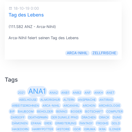
18-10-19 0:00
Tag des Lebens
(111.S82 ANZ - Arca-Nihil)
Arca-Nihil feiert seinen Tag des Lebens
ARCA-NIHIL
ZELLFRISCHE
Tags
ANA1
2021
ANA2
ANB1
ANB2
ANF
ANKH
ANET
ABELHOUSE
ALMORIGHUR
ALTERN
ANSPRACHE
ANTIRIAD
ARBEITSDROHNEN
ARCA-NIHIL
ARCANIHIL
ARCHON
ARCHÄOLOGIE
BIP
BAUBOOM
BEHOLDER
BENNO
BOGIER
BOTSCHAFT
COMPUTER
DARGOFF
DEATHSPAWN
DER DUNKLE PFAD
DRACHEN
DRACK
DUNE
DÄMONEN
EFANA
ERDE
ERWEITERUNG
FANTASY
FROGHS
GOLD
HAGEDORN
HARRYPOTTER
HISTORIE
IGOR
IGRUMA
IKRA
ILONER