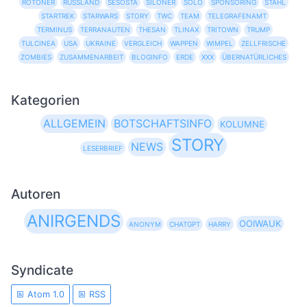
ROTONER
RUSSLAND
SESOSTA
SILONER
SOLO
SPONSORING
STAHL
STARTREK
STARWARS
STORY
TWC
TEAM
TELEGRAFENAMT
TERMINUS
TERRANAUTEN
THESAN
TLINAX
TRITOWN
TRUMP
TULCINEA
USA
UKRAINE
VERGLEICH
WAPPEN
WIMPEL
ZELLFRISCHE
ZOMBIES
ZUSAMMENARBEIT
BLOGINFO
ERDE
XXX
ÜBERNATÜRLICHES
Kategorien
ALLGEMEIN
BOTSCHAFTSINFO
KOLUMNE
STORY
NEWS
LESERBRIEF
Autoren
ANIRGENDS
OOIWAUK
ANONYM
CHATGPT
HARRY
Syndicate
Atom 1.0
RSS