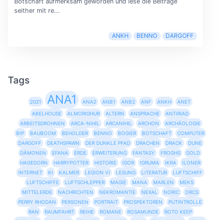
Botschaft aufmerksam geworden und lese die Beiträge
seither mit re...
ANKH
BENNO
DARGOFF
Tags
ANA1
2021
ANA2
ANB1
ANB2
ANF
ANKH
ANET
ABELHOUSE
ALMORIGHUR
ALTERN
ANSPRACHE
ANTIRIAD
ARBEITSDROHNEN
ARCA-NIHIL
ARCANIHIL
ARCHON
ARCHÄOLOGIE
BIP
BAUBOOM
BEHOLDER
BENNO
BOGIER
BOTSCHAFT
COMPUTER
DARGOFF
DEATHSPAWN
DER DUNKLE PFAD
DRACHEN
DRACK
DUNE
DÄMONEN
EFANA
ERDE
ERWEITERUNG
FANTASY
FROGHS
GOLD
HAGEDORN
HARRYPOTTER
HISTORIE
IGOR
IGRUMA
IKRA
ILONER
INTERNET
KI
KALMER
LEGION VI
LESUNG
LITERATUR
LUFTSCHIFF
LUFTSCHIFFE
LUFTSCHLEPPER
MAGIE
MANA
MARLEN
MEKS
MITTELERDE
NACHRICHTEN
NEKROMANTIE
NEXAL
NORIC
ORCS
PERRY RHODAN
PERSONEN
PORTRAIT
PROSPEKTOREN
PUTINTROLLE
RAN
RAUMFAHRT
REIHE
ROMANE
ROSAMUNDE
ROTO KEEP