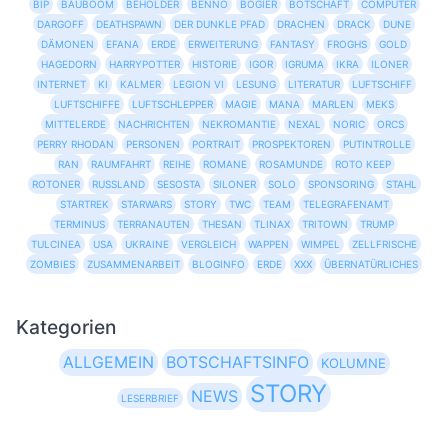
BIP
BAUBOOM
BEHOLDER
BENNO
BOGIER
BOTSCHAFT
COMPUTER
DARGOFF
DEATHSPAWN
DER DUNKLE PFAD
DRACHEN
DRACK
DUNE
DÄMONEN
EFANA
ERDE
ERWEITERUNG
FANTASY
FROGHS
GOLD
HAGEDORN
HARRYPOTTER
HISTORIE
IGOR
IGRUMA
IKRA
ILONER
INTERNET
KI
KALMER
LEGION VI
LESUNG
LITERATUR
LUFTSCHIFF
LUFTSCHIFFE
LUFTSCHLEPPER
MAGIE
MANA
MARLEN
MEKS
MITTELERDE
NACHRICHTEN
NEKROMANTIE
NEXAL
NORIC
ORCS
PERRY RHODAN
PERSONEN
PORTRAIT
PROSPEKTOREN
PUTINTROLLE
RAN
RAUMFAHRT
REIHE
ROMANE
ROSAMUNDE
ROTO KEEP
ROTONER
RUSSLAND
SESOSTA
SILONER
SOLO
SPONSORING
STAHL
STARTREK
STARWARS
STORY
TWC
TEAM
TELEGRAFENAMT
TERMINUS
TERRANAUTEN
THESAN
TLINAX
TRITOWN
TRUMP
TULCINEA
USA
UKRAINE
VERGLEICH
WAPPEN
WIMPEL
ZELLFRISCHE
ZOMBIES
ZUSAMMENARBEIT
BLOGINFO
ERDE
XXX
ÜBERNATÜRLICHES
Kategorien
ALLGEMEIN
BOTSCHAFTSINFO
KOLUMNE
STORY
NEWS
LESERBRIEF