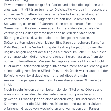
Stadt beauftragt.
Er war immer schon ein großer Patriot und liebte die Legionen und
alles was mit Militär zu tun hatte. Gleichzeitig wurden ihm besonders
von seinen Großeltern humanistische Werte beigebracht und er
verstand sich als Verteidiger der Freiheit und Beschützer der
Schwachen, als er mit 12 Jahren seinen ersten echten Einsatz hatte.
Gemeinsam mit seinen Kameraden durchsuchten sie damals die
verzweigten Höhlensysteme unter den Kellern der Stadt nach
flüchtigen Githianki, welche sich dort festgesetzt hatten.
Später sollten neben vielen kleinen Einsätzen der schwere Kampf um
Roto Keep und die Verteidigung der Festung Hagedorn folgen. Beim
unglückseligen Angriff der 9.Legion auf Nexal im Jahr 105.ANZ hielt
er so lange wie möglich die angreifenden Kurakmassen auf, um den
nur leicht bewaffneten Massen der Legion etwas Zeit für die Flucht
zu erkaufen. Kameraden bargen ihn damals mehr tod als lebendig aus
seinem völlig zerstörten SERAN Panzer. Natürlich war er auch bei der
Befreiung von Nexal dabei und hatte auf diese Art mehr
Auszeichnungen gesammelt, als die meisten anderen Offiziere der
LoAN.
Noch in sehr jungen Jahren bekam der den Titel eines Oberst und
wäre somit zumindest für die Leitung einer Kompanie befähigt
gewesen. Er wählte jedoch einen anderen Weg und übernahm das
Kommando über die 7.Mechlanze. Diese bestand aus einer äußerst
erfahrenen Gruppe von Mechpiloten und war neben dem Panzer