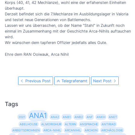
Korps (40, 41, 42 Mechlanze), wohl eine der erfahensten Einheiten
überhaupt.
Derzeit befindet sich die 7.Mechlanze im Ausbildungslager in Valoria
und testet neue Generationen von Battlemechs.
Lassen wir uns überraschen, ob der Name "Stahl" in Zukunft noch
einmal im Zusammenhang mit der Geschichte Arca-Nihils auftauchen
wird.
Wir wünschen dem tapferen Offizier jedefalls alles Gute.
Ehre dem RAN Ooiwauk, Arca Nihil
Previous Post
Telegrafenamt
Next Post
Tags
ANA1
2021
ANA2
ANB1
ANB2
ANF
ANKH
ANET
ABELHOUSE
ALMORIGHUR
ALTERN
ANSPRACHE
ANTIRIAD
ARBEITSDROHNEN
ARCA-NIHIL
ARCANIHIL
ARCHON
ARCHÄOLOGIE