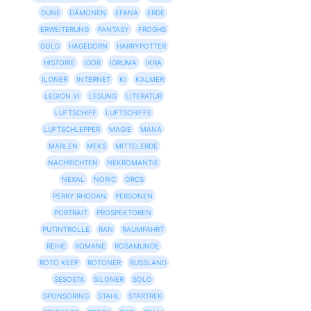
DUNE
DÄMONEN
EFANA
ERDE
ERWEITERUNG
FANTASY
FROGHS
GOLD
HAGEDORN
HARRYPOTTER
HISTORIE
IGOR
IGRUMA
IKRA
ILONER
INTERNET
KI
KALMER
LEGION VI
LESUNG
LITERATUR
LUFTSCHIFF
LUFTSCHIFFE
LUFTSCHLEPPER
MAGIE
MANA
MARLEN
MEKS
MITTELERDE
NACHRICHTEN
NEKROMANTIE
NEXAL
NORIC
ORCS
PERRY RHODAN
PERSONEN
PORTRAIT
PROSPEKTOREN
PUTINTROLLE
RAN
RAUMFAHRT
REIHE
ROMANE
ROSAMUNDE
ROTO KEEP
ROTONER
RUSSLAND
SESOSTA
SILONER
SOLO
SPONSORING
STAHL
STARTREK