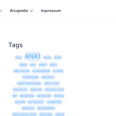
Arcapedia
Impressum
Tags
ANA1
2021
ANA2
ANB1
ANB2
ANF
ANKH
ANET
ABELHOUSE
ALMORIGHUR
ALTERN
ANSPRACHE
ANTIRIAD
ARBEITSDROHNEN
ARCA-NIHIL
ARCANIHIL
ARCHON
ARCHÄOLOGIE
BIP
BAUBOOM
BEHOLDER
BENNO
BOGIER
BOTSCHAFT
COMPUTER
DARGOFF
DEATHSPAWN
DER DUNKLE PFAD
DRACHEN
DRACK