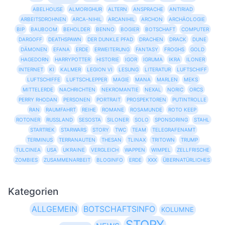
ABELHOUSE
ALMORIGHUR
ALTERN
ANSPRACHE
ANTIRIAD
ARBEITSDROHNEN
ARCA-NIHIL
ARCANIHIL
ARCHON
ARCHÄOLOGIE
BIP
BAUBOOM
BEHOLDER
BENNO
BOGIER
BOTSCHAFT
COMPUTER
DARGOFF
DEATHSPAWN
DER DUNKLE PFAD
DRACHEN
DRACK
DUNE
DÄMONEN
EFANA
ERDE
ERWEITERUNG
FANTASY
FROGHS
GOLD
HAGEDORN
HARRYPOTTER
HISTORIE
IGOR
IGRUMA
IKRA
ILONER
INTERNET
KI
KALMER
LEGION VI
LESUNG
LITERATUR
LUFTSCHIFF
LUFTSCHIFFE
LUFTSCHLEPPER
MAGIE
MANA
MARLEN
MEKS
MITTELERDE
NACHRICHTEN
NEKROMANTIE
NEXAL
NORIC
ORCS
PERRY RHODAN
PERSONEN
PORTRAIT
PROSPEKTOREN
PUTINTROLLE
RAN
RAUMFAHRT
REIHE
ROMANE
ROSAMUNDE
ROTO KEEP
ROTONER
RUSSLAND
SESOSTA
SILONER
SOLO
SPONSORING
STAHL
STARTREK
STARWARS
STORY
TWC
TEAM
TELEGRAFENAMT
TERMINUS
TERRANAUTEN
THESAN
TLINAX
TRITOWN
TRUMP
TULCINEA
USA
UKRAINE
VERGLEICH
WAPPEN
WIMPEL
ZELLFRISCHE
ZOMBIES
ZUSAMMENARBEIT
BLOGINFO
ERDE
XXX
ÜBERNATÜRLICHES
Kategorien
ALLGEMEIN
BOTSCHAFTSINFO
KOLUMNE
STORY