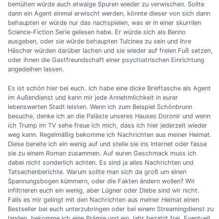
bemühen würde auch etwaige Spuren wieder zu verwischen. Sollte
dann ein Agent einmal erwischt werden, könnte dieser von sich dann
behaupten er würde nur das nachspielen, was er in einer skurrilen
Science-Fiction Serie gelesen habe. Er würde sich als Benno
ausgeben, oder sie würde behaupten Tulcinea zu sein und ihre
Häscher würden darüber lachen und sie wieder auf freien Fuß setzen,
oder ihnen die Gastfreundschaft einer psychiatrischen Einrichtung
angedeihen lassen.
Es ist schön hier bei euch. Ich habe eine dicke Brieftasche als Agent
im Außendienst und kann mir jede Annehmlichkeit in eurer
lebenswerten Stadt leisten. Wenn ich zum Beispiel Schönbrunn
besuche, denke ich an die Paläste unseres Hauses Doronir und wenn
ich Trump im TV sehe freue ich mich, dass ich hier jederzeit wieder
weg kann. Regelmäßig bekomme ich Nachrichten aus meiner Heimat.
Diese bereite ich ein wenig auf und stelle sie ins Internet oder fasse
sie zu einem Roman zusammen. Auf euren Geschmack muss ich
dabei nicht sonderlich achten. Es sind ja alles Nachrichten und
Tatsachenberichte. Warum sollte man sich da groß um einen
Spannungsbogen kümmern, oder die Fakten ändern wollen? Wir
infiltrieren euch ein wenig, aber Lügner oder Diebe sind wir nicht.
Falls es mir gelingt mit den Nachrichten aus meiner Heimat einen
Bestseller bei euch unterzubringen oder bei einem Streamingdienst zu
landen, bekomme ich eine Prämie und ein Jahr bezahlt frei. Eventuell