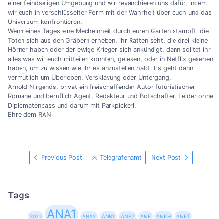
einer feindseligen Umgebung und wir revanchieren uns dafür, indem
wir euch in verschlüsselter Form mit der Wahrheit über euch und das
Universum konfrontieren.
Wenn eines Tages eine Mecheinheit durch euren Garten stampft, die
Toten sich aus den Gräbern erheben, ihr Ratten seht, die drei kleine
Hörner haben oder der ewige Krieger sich ankündigt, dann solltet ihr
alles was wir euch mitteilen konnten, gelesen, oder in Netflix gesehen
haben, um zu wissen wie ihr es anzustellen habt. Es geht dann
vermutlich um Überleben, Versklavung oder Untergang.
Arnold Nirgends, privat ein freischaffender Autor futuristischer
Romane und beruflich Agent, Redakteur und Botschafter. Leider ohne
Diplomatenpass und darum mit Parkpickerl.
Ehre dem RAN
Previous Post
Telegrafenamt
Next Post
Tags
ANA1
2021
ANA2
ANB1
ANB2
ANF
ANKH
ANET