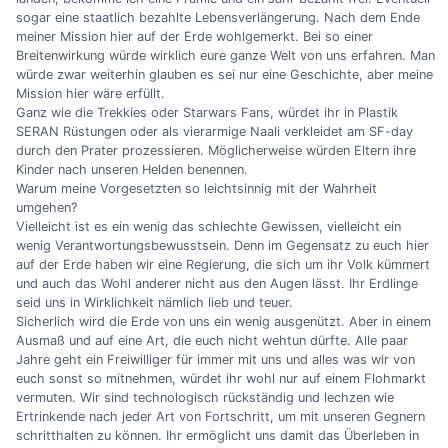
sogar eine staatlich bezahlte Lebensverlängerung. Nach dem Ende
meiner Mission hier auf der Erde wohlgemerkt. Bei so einer
Breitenwirkung würde wirklich eure ganze Welt von uns erfahren. Man
würde zwar weiterhin glauben es sei nur eine Geschichte, aber meine
Mission hier wäre erfüllt.
Ganz wie die Trekkies oder Starwars Fans, würdet ihr in Plastik
SERAN Rüstungen oder als vierarmige Naali verkleidet am SF-day
durch den Prater prozessieren. Möglicherweise würden Eltern ihre
Kinder nach unseren Helden benennen.
Warum meine Vorgesetzten so leichtsinnig mit der Wahrheit
umgehen?
Vielleicht ist es ein wenig das schlechte Gewissen, vielleicht ein
wenig Verantwortungsbewusstsein. Denn im Gegensatz zu euch hier
auf der Erde haben wir eine Regierung, die sich um ihr Volk kümmert
und auch das Wohl anderer nicht aus den Augen lässt. Ihr Erdlinge
seid uns in Wirklichkeit nämlich lieb und teuer.
Sicherlich wird die Erde von uns ein wenig ausgenützt. Aber in einem
Ausmaß und auf eine Art, die euch nicht wehtun dürfte. Alle paar
Jahre geht ein Freiwilliger für immer mit uns und alles was wir von
euch sonst so mitnehmen, würdet ihr wohl nur auf einem Flohmarkt
vermuten. Wir sind technologisch rückständig und lechzen wie
Ertrinkende nach jeder Art von Fortschritt, um mit unseren Gegnern
schritthalten zu können. Ihr ermöglicht uns damit das Überleben in