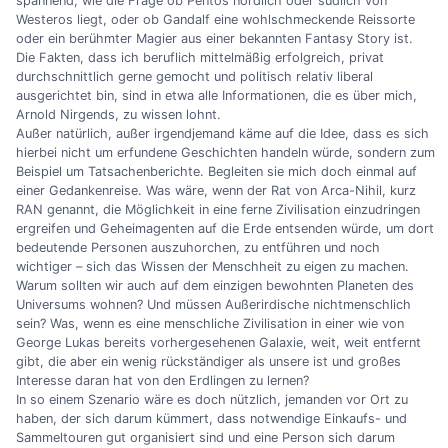
spannend, wie die Frage ob Pentos nördlich oder südlich von
Westeros liegt, oder ob Gandalf eine wohlschmeckende Reissorte
oder ein berühmter Magier aus einer bekannten Fantasy Story ist.
Die Fakten, dass ich beruflich mittelmäßig erfolgreich, privat
durchschnittlich gerne gemocht und politisch relativ liberal
ausgerichtet bin, sind in etwa alle Informationen, die es über mich,
Arnold Nirgends, zu wissen lohnt.
Außer natürlich, außer irgendjemand käme auf die Idee, dass es sich
hierbei nicht um erfundene Geschichten handeln würde, sondern zum
Beispiel um Tatsachenberichte. Begleiten sie mich doch einmal auf
einer Gedankenreise. Was wäre, wenn der Rat von Arca-Nihil, kurz
RAN genannt, die Möglichkeit in eine ferne Zivilisation einzudringen
ergreifen und Geheimagenten auf die Erde entsenden würde, um dort
bedeutende Personen auszuhorchen, zu entführen und noch
wichtiger – sich das Wissen der Menschheit zu eigen zu machen.
Warum sollten wir auch auf dem einzigen bewohnten Planeten des
Universums wohnen? Und müssen Außerirdische nichtmenschlich
sein? Was, wenn es eine menschliche Zivilisation in einer wie von
George Lukas bereits vorhergesehenen Galaxie, weit, weit entfernt
gibt, die aber ein wenig rückständiger als unsere ist und großes
Interesse daran hat von den Erdlingen zu lernen?
In so einem Szenario wäre es doch nützlich, jemanden vor Ort zu
haben, der sich darum kümmert, dass notwendige Einkaufs- und
Sammeltouren gut organisiert sind und eine Person sich darum