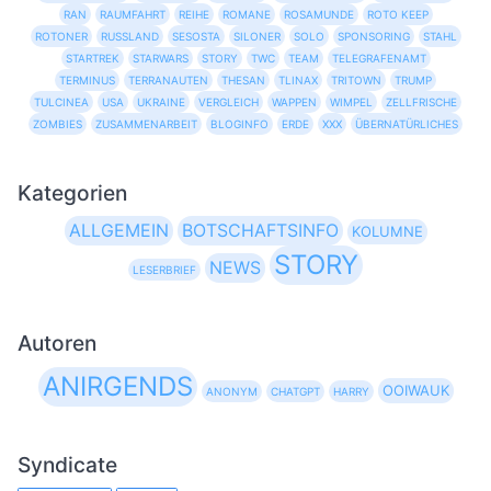
RAN
RAUMFAHRT
REIHE
ROMANE
ROSAMUNDE
ROTO KEEP
ROTONER
RUSSLAND
SESOSTA
SILONER
SOLO
SPONSORING
STAHL
STARTREK
STARWARS
STORY
TWC
TEAM
TELEGRAFENAMT
TERMINUS
TERRANAUTEN
THESAN
TLINAX
TRITOWN
TRUMP
TULCINEA
USA
UKRAINE
VERGLEICH
WAPPEN
WIMPEL
ZELLFRISCHE
ZOMBIES
ZUSAMMENARBEIT
BLOGINFO
ERDE
XXX
ÜBERNATÜRLICHES
Kategorien
ALLGEMEIN
BOTSCHAFTSINFO
KOLUMNE
STORY
NEWS
LESERBRIEF
Autoren
ANIRGENDS
OOIWAUK
ANONYM
CHATGPT
HARRY
Syndicate