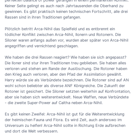
perfekten balance of power gefangen in einem permanenten Konflikt.
Keiner Seite gelingt es auch nach Jahrtausenden die Oberhand zu
gewinnen. Es gibt praktisch keinen technischen Fortschritt, alle drei
Rassen sind in ihren Traditionen gefangen.
Plötzlich betritt Arca-Nihil das Spielfeld und
es entbrennt ein
tödlicher Konflikt zwischen Arca-Nihil, Ilonern und Rotonern. Die
Siloner waren anfangs außen vor, wurden aber später von Arca-Nihil
angegriffen und vernichtend geschlagen.
Wie haben die drei Rassen reagiert? Wie haben sie sich angepasst?
Die Iloner sind stur ihren Traditionen treu geblieben. Sie haben alles
verloren und stehen am Rande der Auslöschung. Die Rotoner haben
den Krieg auch verloren, aber den Pfad der Assimilation gewählt.
Harry würde sie als Verbündete bezeichnen. Die Rotoner sind auf AN
wohl schon beliebter als diverse ANF Königreiche. Die Zukunft der
Rotoner ist gesichert. Die Siloner setzten weiterhin auf Konfrontation,
aber sie haben sich weiterentwickelt. Neue Waffen, neue Verbündete
- die zweite Super-Power auf Caltha neben Arca-Nihil.
Es gibt keinen Zweifel: Arca-Nihil ist gut für die Weiterentwicklung
der heimischen Fauna und Flora. Es wird Zeit, auch anderswo im
Universum zu helfen! Arca-Nihil sollte in Richtung Erde aufbrechen
und dort die Welt verbessern.