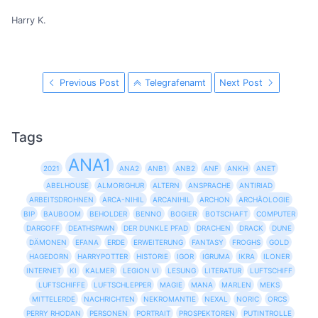
Harry K.
Previous Post
Telegrafenamt
Next Post
Tags
ANA1
2021
ANA2
ANB1
ANB2
ANF
ANKH
ANET
ABELHOUSE
ALMORIGHUR
ALTERN
ANSPRACHE
ANTIRIAD
ARBEITSDROHNEN
ARCA-NIHIL
ARCANIHIL
ARCHON
ARCHÄOLOGIE
BIP
BAUBOOM
BEHOLDER
BENNO
BOGIER
BOTSCHAFT
COMPUTER
DARGOFF
DEATHSPAWN
DER DUNKLE PFAD
DRACHEN
DRACK
DUNE
DÄMONEN
EFANA
ERDE
ERWEITERUNG
FANTASY
FROGHS
GOLD
HAGEDORN
HARRYPOTTER
HISTORIE
IGOR
IGRUMA
IKRA
ILONER
INTERNET
KI
KALMER
LEGION VI
LESUNG
LITERATUR
LUFTSCHIFF
LUFTSCHIFFE
LUFTSCHLEPPER
MAGIE
MANA
MARLEN
MEKS
MITTELERDE
NACHRICHTEN
NEKROMANTIE
NEXAL
NORIC
ORCS
PERRY RHODAN
PERSONEN
PORTRAIT
PROSPEKTOREN
PUTINTROLLE