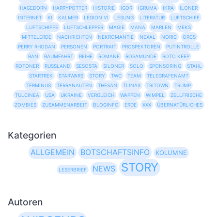
HAGEDORN
HARRYPOTTER
HISTORIE
IGOR
IGRUMA
IKRA
ILONER
INTERNET
KI
KALMER
LEGION VI
LESUNG
LITERATUR
LUFTSCHIFF
LUFTSCHIFFE
LUFTSCHLEPPER
MAGIE
MANA
MARLEN
MEKS
MITTELERDE
NACHRICHTEN
NEKROMANTIE
NEXAL
NORIC
ORCS
PERRY RHODAN
PERSONEN
PORTRAIT
PROSPEKTOREN
PUTINTROLLE
RAN
RAUMFAHRT
REIHE
ROMANE
ROSAMUNDE
ROTO KEEP
ROTONER
RUSSLAND
SESOSTA
SILONER
SOLO
SPONSORING
STAHL
STARTREK
STARWARS
STORY
TWC
TEAM
TELEGRAFENAMT
TERMINUS
TERRANAUTEN
THESAN
TLINAX
TRITOWN
TRUMP
TULCINEA
USA
UKRAINE
VERGLEICH
WAPPEN
WIMPEL
ZELLFRISCHE
ZOMBIES
ZUSAMMENARBEIT
BLOGINFO
ERDE
XXX
ÜBERNATÜRLICHES
Kategorien
ALLGEMEIN
BOTSCHAFTSINFO
KOLUMNE
STORY
NEWS
LESERBRIEF
Autoren