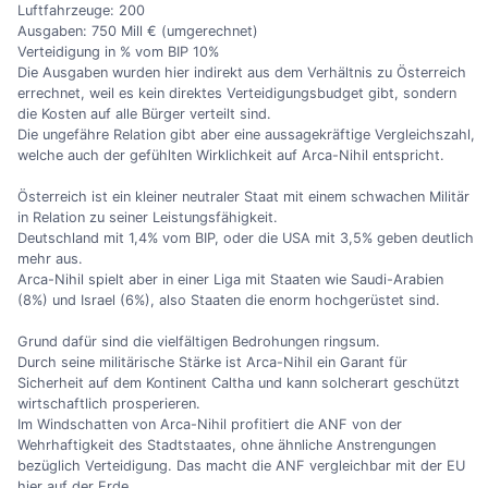
Luftfahrzeuge: 200
Ausgaben: 750 Mill € (umgerechnet)
Verteidigung in % vom BIP 10%
Die Ausgaben wurden hier indirekt aus dem Verhältnis zu Österreich
errechnet, weil es kein direktes Verteidigungsbudget gibt, sondern
die Kosten auf alle Bürger verteilt sind.
Die ungefähre Relation gibt aber eine aussagekräftige Vergleichszahl,
welche auch der gefühlten Wirklichkeit auf Arca-Nihil entspricht.
Österreich ist ein kleiner neutraler Staat mit einem schwachen Militär
in Relation zu seiner Leistungsfähigkeit.
Deutschland mit 1,4% vom BIP, oder die USA mit 3,5% geben deutlich
mehr aus.
Arca-Nihil spielt aber in einer Liga mit Staaten wie Saudi-Arabien
(8%) und Israel (6%), also Staaten die enorm hochgerüstet sind.
Grund dafür sind die vielfältigen Bedrohungen ringsum.
Durch seine militärische Stärke ist Arca-Nihil ein Garant für
Sicherheit auf dem Kontinent Caltha und kann solcherart geschützt
wirtschaftlich prosperieren.
Im Windschatten von Arca-Nihil profitiert die ANF von der
Wehrhaftigkeit des Stadtstaates, ohne ähnliche Anstrengungen
bezüglich Verteidigung. Das macht die ANF vergleichbar mit der EU
hier auf der Erde.