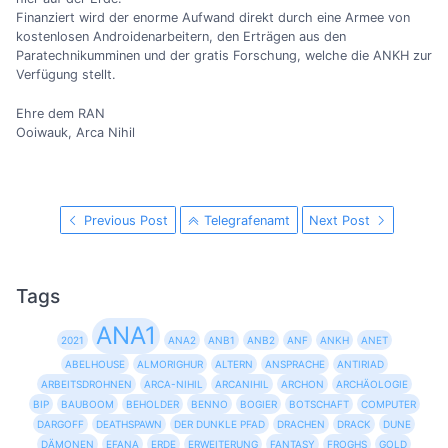
Finanziert wird der enorme Aufwand direkt durch eine Armee von
kostenlosen Androidenarbeitern, den Erträgen aus den
Paratechnikumminen und der gratis Forschung, welche die ANKH zur
Verfügung stellt.
Ehre dem RAN
Ooiwauk, Arca Nihil
Previous Post
Telegrafenamt
Next Post
Tags
ANA1
2021
ANA2
ANB1
ANB2
ANF
ANKH
ANET
ABELHOUSE
ALMORIGHUR
ALTERN
ANSPRACHE
ANTIRIAD
ARBEITSDROHNEN
ARCA-NIHIL
ARCANIHIL
ARCHON
ARCHÄOLOGIE
BIP
BAUBOOM
BEHOLDER
BENNO
BOGIER
BOTSCHAFT
COMPUTER
DARGOFF
DEATHSPAWN
DER DUNKLE PFAD
DRACHEN
DRACK
DUNE
DÄMONEN
EFANA
ERDE
ERWEITERUNG
FANTASY
FROGHS
GOLD